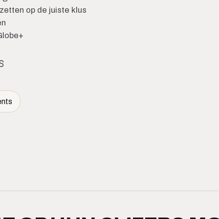
etten op de juiste klus
en
Globe+
S
nts