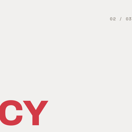
02 / 03
CY